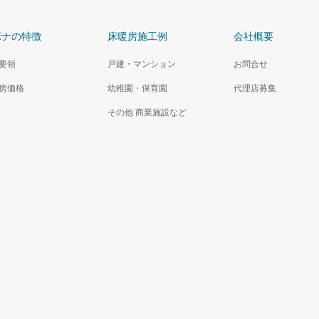
ボナの特徴
床暖房施工例
会社概要
要領
戸建・マンション
お問合せ
房価格
幼稚園・保育園
代理店募集
その他 商業施設など