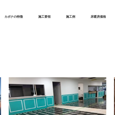
カボナの特徴
施工要領
施工例
床暖房価格