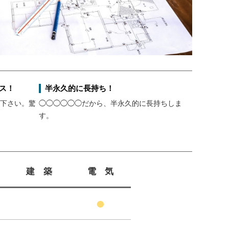
ス！
半永久的に長持ち！
下さい。驚
◯◯◯◯◯◯だから、半永久的に長持ちしま
す。
建 築
電 気
●