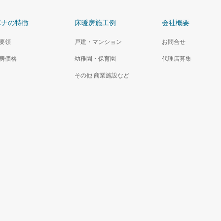
ボナの特徴
床暖房施工例
会社概要
要領
戸建・マンション
お問合せ
房価格
幼稚園・保育園
代理店募集
その他 商業施設など