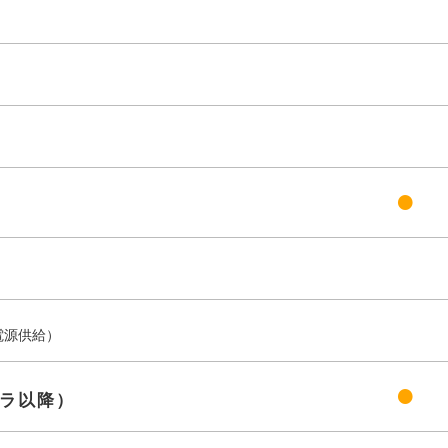
●
電源供給）
●
ラ以降）