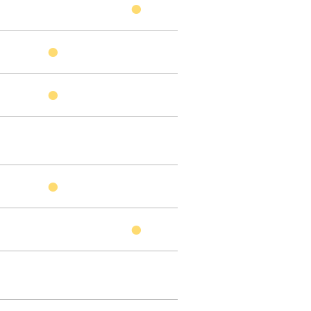
●
●
●
●
●