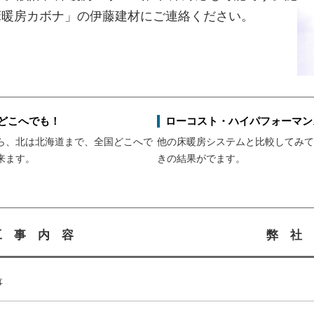
床暖房カボナ」の伊藤建材にご連絡ください。
どこへでも！
ローコスト・ハイパフォーマン
ら、北は北海道まで、全国どこへで
他の床暖房システムと比較してみて
来ます。
きの結果がでます。
工 事 内 容
弊 社
事