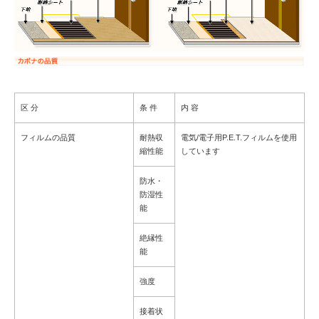
区 分
条 件
内 容
フィルムの品質
耐熱収
電気/電子用P.E.T.フィルムを使用
縮性能
しています
防水・
防湿性
能
絶縁性
能
強度
接着状