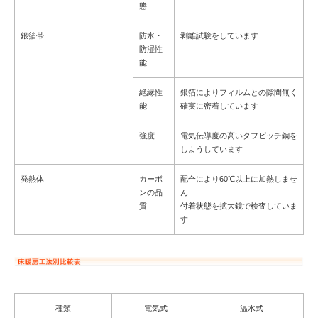
態
銀箔帯
防水・
剥離試験をしています
防湿性
能
絶縁性
銀箔によりフィルムとの隙間無く
能
確実に密着しています
強度
電気伝導度の高いタフピッチ銅を
しようしています
発熱体
カーボ
配合により60℃以上に加熱しませ
ンの品
ん
質
付着状態を拡大鏡で検査していま
す
種類
電気式
温水式