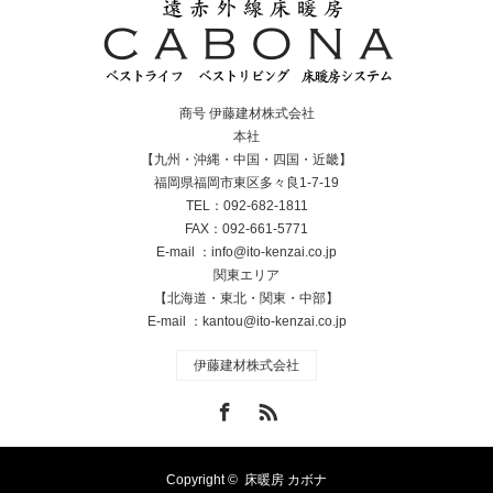
商号 伊藤建材株式会社
本社
【九州・沖縄・中国・四国・近畿】
福岡県福岡市東区多々良1-7-19
TEL：092-682-1811
FAX：092-661-5771
E-mail ：info@ito-kenzai.co.jp
関東エリア
【北海道・東北・関東・中部】
E-mail ：kantou@ito-kenzai.co.jp
伊藤建材株式会社
Facebook
RSS
Copyright ©
床暖房 カボナ