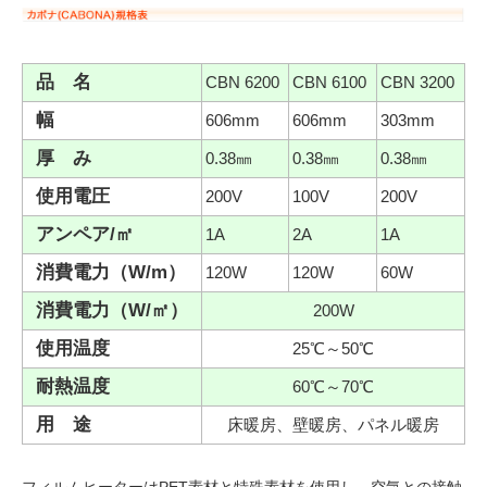
品 名
CBN 6200
CBN 6100
CBN 3200
幅
606mm
606mm
303mm
厚 み
0.38㎜
0.38㎜
0.38㎜
使用電圧
200V
100V
200V
アンペア/㎡
1A
2A
1A
消費電力（W/m）
120W
120W
60W
消費電力（W/㎡）
200W
使用温度
25℃～50℃
耐熱温度
60℃～70℃
用 途
床暖房、壁暖房、パネル暖房
フィルムヒーターはPET素材と特殊素材を使用し、空気との接触