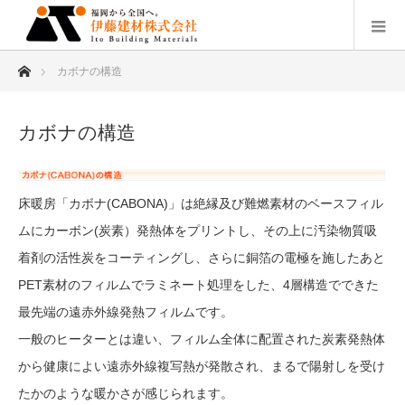
ホーム
カボナの構造
カボナの構造
床暖房「カボナ(CABONA)」は絶縁及び難燃素材のベースフィル
ムにカーボン(炭素）発熱体をプリントし、その上に汚染物質吸
着剤の活性炭をコーティングし、さらに銅箔の電極を施したあと
PET素材のフィルムでラミネート処理をした、4層構造でできた
最先端の遠赤外線発熱フィルムです。
一般のヒーターとは違い、フィルム全体に配置された炭素発熱体
から健康によい遠赤外線複写熱が発散され、まるで陽射しを受け
たかのような暖かさが感じられます。