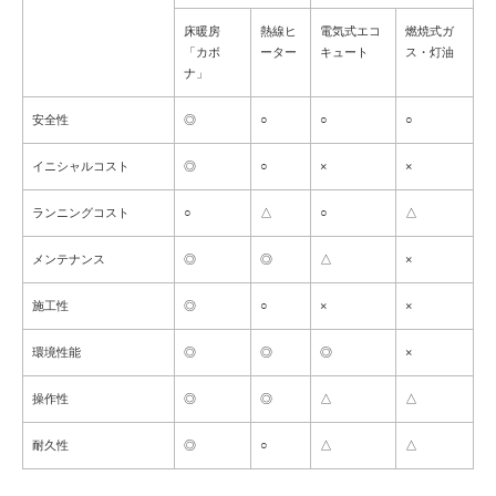
床暖房
熱線ヒ
電気式エコ
燃焼式ガ
「カボ
ーター
キュート
ス・灯油
ナ」
安全性
◎
○
○
○
イニシャルコスト
◎
○
×
×
ランニングコスト
○
△
○
△
メンテナンス
◎
◎
△
×
施工性
◎
○
×
×
環境性能
◎
◎
◎
×
操作性
◎
◎
△
△
耐久性
◎
○
△
△