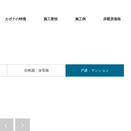
カボナの特徴
施工要領
施工例
床暖房価格
幼稚園・保育園
戸建・マンション