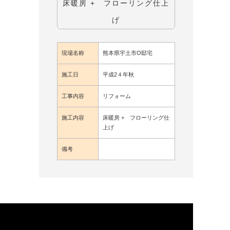
床暖房 + フローリング仕上
げ
現場名称
熊本県宇土市O邸宅
施工日
平成2４年秋
工事内容
リフォーム
施工内容
床暖房 + フローリング仕
上げ
備考