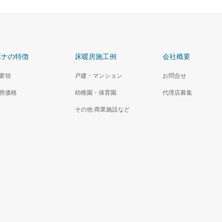
ボナの特徴
床暖房施工例
会社概要
要領
戸建・マンション
お問合せ
房価格
幼稚園・保育園
代理店募集
その他 商業施設など