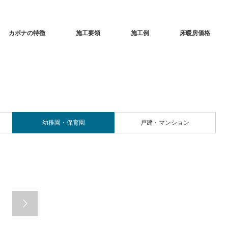
カボナの特徴
施工要領
施工例
床暖房価格
幼稚園・保育園
戸建・マンション