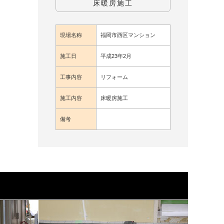
床暖房施工
現場名称
福岡市西区マンション
施工日
平成23年2月
工事内容
リフォーム
施工内容
床暖房施工
備考