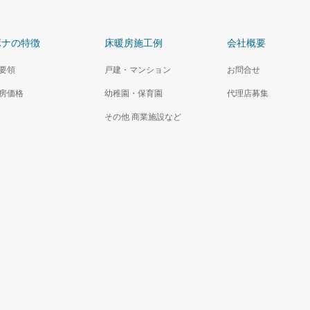
ボナの特徴
床暖房施工例
会社概要
要領
戸建・マンション
お問合せ
房価格
幼稚園・保育園
代理店募集
その他 商業施設など