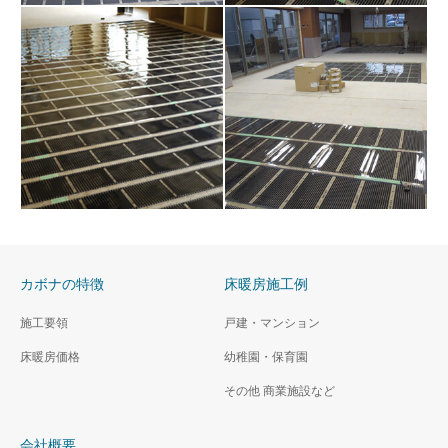
福岡市ヨガスタジオ
福岡県県O学園
床暖房施工
床暖房施工
カボナの特徴
床暖房施工例
福岡市内 K保育園
施工要領
戸建・マンション
横浜市保育園
床暖房 ＋ フローリング施工
床暖房価格
幼稚園・保育園
床暖房 + フローリング仕上
げ
その他 商業施設など
会社概要