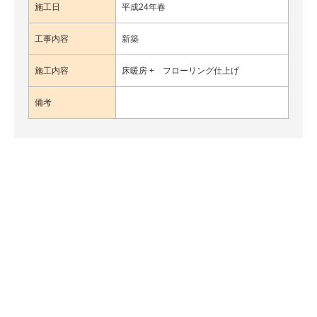
施工日
平成24年春
工事内容
新築
施工内容
床暖房 + フローリング仕上げ
備考